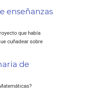
de enseñanzas
royecto que había
que cuñadear sobre
maria de
 Matemáticas?